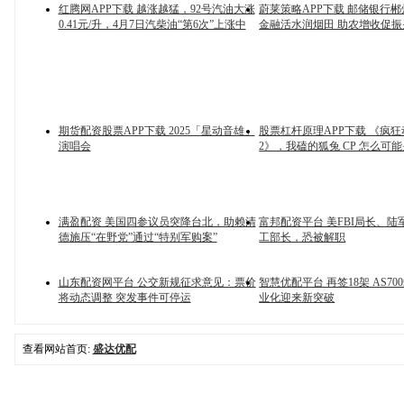
红腾网APP下载 越涨越猛，92号汽油大涨
蔚莱策略APP下载 邮储银行
0.41元/升，4月7日汽柴油“第6次”上涨中
金融活水润烟田 助农增收促振
期货配资股票APP下载 2025「星动音雄」
股票杠杆原理APP下载 《疯
演唱会
2》，我磕的狐兔 CP 怎么可
满盈配资 美国四参议员突降台北，助赖清
富邦配资平台 美FBI局长、陆
德施压“在野党”通过“特别军购案”
工部长，恐被解职
山东配资网平台 公交新规征求意见：票价
智慧优配平台 再签18架 AS7
将动态调整 突发事件可停运
业化迎来新突破
查看网站首页:
盛达优配