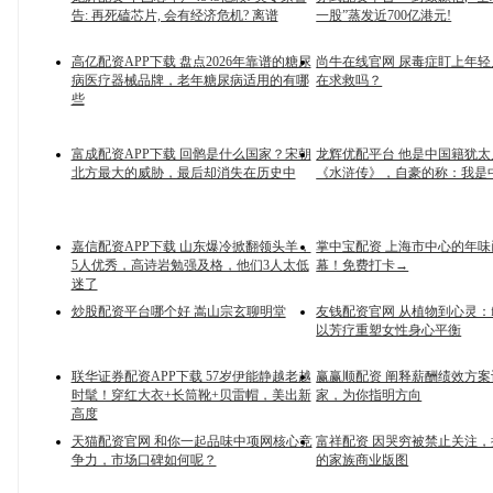
告: 再死磕芯片, 会有经济危机? 离谱
一股”蒸发近700亿港元!
高亿配资APP下载 盘点2026年靠谱的糖尿
尚牛在线官网 尿毒症盯上年
病医疗器械品牌，老年糖尿病适用的有哪
在求救吗？
些
富成配资APP下载 回鹘是什么国家？宋朝
龙辉优配平台 他是中国籍犹
北方最大的威胁，最后却消失在历史中
《水浒传》，自豪的称：我是
嘉信配资APP下载 山东爆冷掀翻领头羊，
掌中宝配资 上海市中心的年
5人优秀，高诗岩勉强及格，他们3人太低
幕！免费打卡→
迷了
炒股配资平台哪个好 嵩山宗玄聊明堂
友钱配资官网 从植物到心灵：far
以芳疗重塑女性身心平衡
联华证券配资APP下载 57岁伊能静越老越
赢赢顺配资 阐释薪酬绩效方
时髦！穿红大衣+长筒靴+贝雷帽，美出新
家，为你指明方向
高度
天猫配资官网 和你一起品味中项网核心竞
富祥配资 因哭穷被禁止关注
争力，市场口碑如何呢？
的家族商业版图