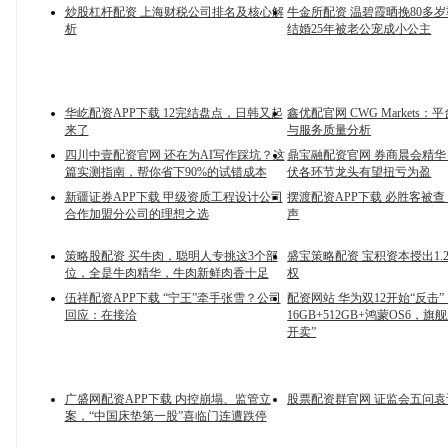
炒股杠杆配资 上海财税公司排名及核心解
牛金所配资 温碧霞晒挽80多
析
结婚25年被老公宠成小公主
华屹配资APP下载 12完结盘点，日韩又起
鑫优配官网 CWG Markets
来了
与服务质量分析
四川中壹配资官网 还在为AI写作踩坑？这
鼎宝融配资官网 券商晨会精华：
篇实测指南，帮你省下90%的试错成本
伏各环节龙头有望扭亏为盈
新疆证券APP下载 甲级资质工程设计公司
摆渡配资APP下载 必胜客被
合作加盟分公司的理想之选
声
策略股配资 买牛肉，聪明人专挑这3个部
盛宝策略配资 宝积资本授出1.
位，全是牛肉精华，牛肉新鲜肉香十足
权
伍祥配资APP下载 “宁王”牵手张雪？公司
配资网站 华为双12开始“反击”
回应：在接洽
16GB+512GB+鸿蒙OS6，旗
开卖”
广盛网配资APP下载 内控崩塌、监管立
股票配资群官网 证监会五问袁
案，“中国床垫第一股”喜临门连遭跌停