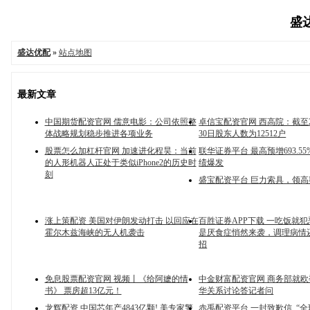
盛达
盛达优配
»
站点地图
最新文章
中国期货配资官网 儒意电影：公司依照整
卓信宝配资官网 西高院：截至2
体战略规划稳步推进各项业务
30日股东人数为12512户
股票怎么加杠杆官网 加速进化程昊：当前
联华证券平台 最高预增693.5
的人形机器人正处于类似iPhone2的历史时
绩爆发
刻
盛宝配资平台 巨力索具，领高
涨上策配资 美国对伊朗发动打击 以回应在
百胜证券APP下载 一吃饭就
霍尔木兹海峡的无人机袭击
是厌食症悄然来袭，调理病情
招
免息股票配资官网 视频丨《给阿嬷的情
中金财富配资官网 商务部就
书》 票房超13亿元！
华关系讨论答记者问
龙辉配资 中国芯年产4843亿颗! 美专家警
赤禹配资平台 一封致歉信, “