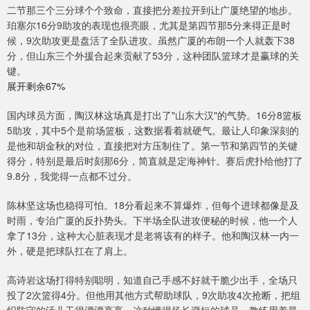
二节那三个三分球个个致命，直接把分差拉开到让广厦绝望的地步。
珀塞尔16分9助攻的表现也很亮眼，尤其是第四节那5分来得正是时
候，9次助攻更是盘活了全队进攻。虽然广厦的布朗一个人就轰下38
分，但山东三个外援合起来贡献了53分，这种团队篮球才是赢球的关
键。
展开剩余67%
国内球员方面，陶汉林这场真是打出了"山东大汉"的气势。16分8篮板
5助攻，其中5个是前场篮板，这数据看着就硬气。最让人印象深刻的
是他和胡金秋的对位，直接把对方压制住了。第一节和第四节的关键
得分，特别是最后时刻那6分，简直就是定海神针。赛后虎扑给他打了
9.8分，我觉得一点都不过分。
陈林坚这场也稳得可怕。18分看起来不算爆炸，但每个进球都像是及
时雨，专治广厦的反扑势头。下半场全队进攻便秘的时候，他一个人
拿了13分，这种大心脏表现才是老将该有的样子。他和陶汉林一内一
外，硬是把球队扛在了肩上。
高诗岩这场打得特别聪明，知道自己手感不好就干脆少出手，全场只
投了2次篮得4分。但他用其他方式帮助球队，9次助攻4次抢断，把组