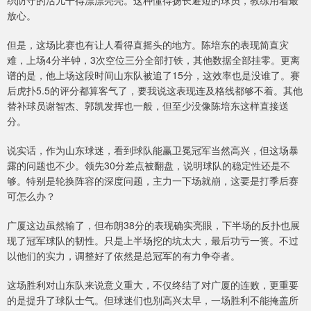
织防守的活儿干得漂漂亮亮。这种懂得扬长避短的球员，教练用着最
放心。
但是，这场比赛也有让人看得直摇头的地方。陈培东的表现简直灾
难，上场4分半钟，3次空位三分全部打铁，其他数据全部挂零。更离
谱的是，他上场这段时间山东队被追了15分，这效率也是没谁了。赛
后虎扑5.5的评分都算客气了，要我说这表现连及格线都够不着。其他
替补球员谢智杰、郭凯发挥也一般，但至少没像陈培东这样直接送
分。
说实话，作为山东球迷，看到球队能赢卫冕冠军当然高兴，但这场暴
露的问题也不少。领先30分差点被翻盘，说明球队的稳定性还是不
够。特别是轮换阵容的深度问题，主力一下场就崩，这要是打季后赛
可怎么办？
广厦这边虽然输了，但布朗38分的表现确实亮眼，下半场的反扑也展
现了冠军球队的韧性。只是上半场挖的坑太大，最后功亏一篑。不过
以他们的实力，调整好了依然是总冠军的有力争夺者。
这场胜利对山东队来说意义重大，不仅终结了对广厦的连败，更重要
的是提升了球队士气。但球迷们也别高兴太早，一场胜利不能掩盖所