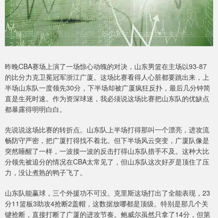
昨晚CBA赛场上演了一场惊心动魄的对决，山东男篮在主场以93-87
的比分力克卫冕冠军浙江广厦。这场比赛看得人心脏都要跳出来，上
半场山东队一度领先30分，下半场却被广厦疯狂反扑，最后几分钟简
直是生死时速。作为资深球迷，我必须说这场比赛把山东队的优缺点
都暴露得明明白白。
先说说这场比赛的转折点。山东队上半场打得那叫一个漂亮，进攻流
畅防守严密，把广厦打得找不着北。但下半场风云突变，广厦队像是
突然睡醒了一样，一波接一波的反击打得山东队措手不及。这种大比
分领先被追分的情况在CBA太常见了，但山东队这次好歹是顶住了压
力，没让煮熟的鸭子飞了。
山东队能赢球，三个外援功不可没。克里斯这场打出了全能表现，23
分11篮板3助攻4抢断2盖帽，这数据放哪都是顶级。特别是那几个关
键抢断，直接打断了广厦的进攻节奏。鲍威尔虽然只拿了14分，但第