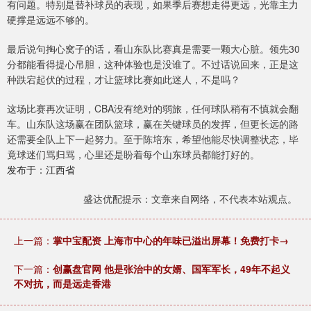
有问题。特别是替补球员的表现，如果季后赛想走得更远，光靠主力
硬撑是远远不够的。
最后说句掏心窝子的话，看山东队比赛真是需要一颗大心脏。领先30
分都能看得提心吊胆，这种体验也是没谁了。不过话说回来，正是这
种跌宕起伏的过程，才让篮球比赛如此迷人，不是吗？
这场比赛再次证明，CBA没有绝对的弱旅，任何球队稍有不慎就会翻
车。山东队这场赢在团队篮球，赢在关键球员的发挥，但更长远的路
还需要全队上下一起努力。至于陈培东，希望他能尽快调整状态，毕
竟球迷们骂归骂，心里还是盼着每个山东球员都能打好的。
发布于：江西省
盛达优配提示：文章来自网络，不代表本站观点。
上一篇：
掌中宝配资 上海市中心的年味已溢出屏幕！免费打卡→
下一篇：
创赢盘官网 他是张治中的女婿、国军军长，49年不起义
不对抗，而是远走香港