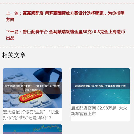
上一篇：
赢赢顺配资 阐释薪酬绩效方案设计选择哪家，为你指明
方向
下一篇：
普臣配资平台 金马献瑞银镶金盘80克+0.3克金上海造币
出品
相关文章
启点配资官网 32.98万起! 大众
宏大速配 打假变“生意”，“职业
新车官宣上市
打假”是“维权”还是“牟利”？