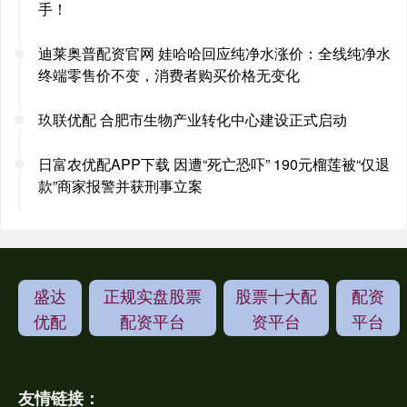
手！
迪莱奥普配资官网 娃哈哈回应纯净水涨价：全线纯净水
终端零售价不变，消费者购买价格无变化
玖联优配 合肥市生物产业转化中心建设正式启动
日富农优配APP下载 因遭“死亡恐吓” 190元榴莲被“仅退
款”商家报警并获刑事立案
盛达
正规实盘股票
股票十大配
配资
优配
配资平台
资平台
平台
友情链接：