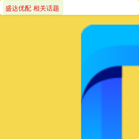
盛达优配 相关话题