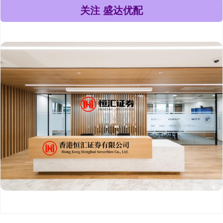
关注 盛达优配