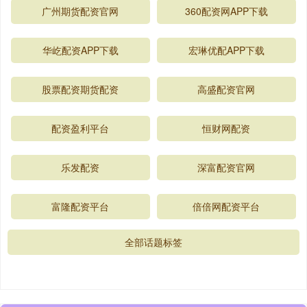
广州期货配资官网
360配资网APP下载
华屹配资APP下载
宏琳优配APP下载
股票配资期货配资
高盛配资官网
配资盈利平台
恒财网配资
乐发配资
深富配资官网
富隆配资平台
倍倍网配资平台
全部话题标签