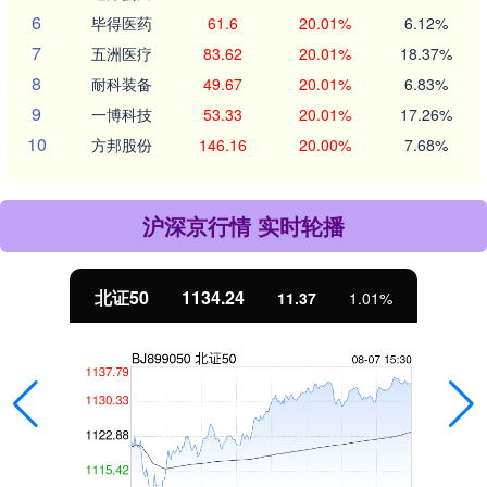
6
毕得医药
61.6
20.01%
6.12%
7
五洲医疗
83.62
20.01%
18.37%
8
耐科装备
49.67
20.01%
6.83%
9
一博科技
53.33
20.01%
17.26%
10
方邦股份
146.16
20.00%
7.68%
沪深京行情 实时轮播
北证50
1134.24
11.37
1.01%