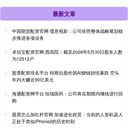
最新文章
中国期货配资官网 儒意电影：公司依照整体战略规划稳
步推进各项业务
卓信宝配资官网 西高院：截至2026年5月30日股东人数
为12512户
股票配资排名平台 特斯拉股价因AI烧钱担忧暴跌 空头
年内大赚近90亿美元
海通配资网平台 恒瑞医药：公司将在期限内继续进行回
购
股票怎么加杠杆官网 加速进化程昊：当前的人形机器人
正处于类似iPhone2的历史时刻