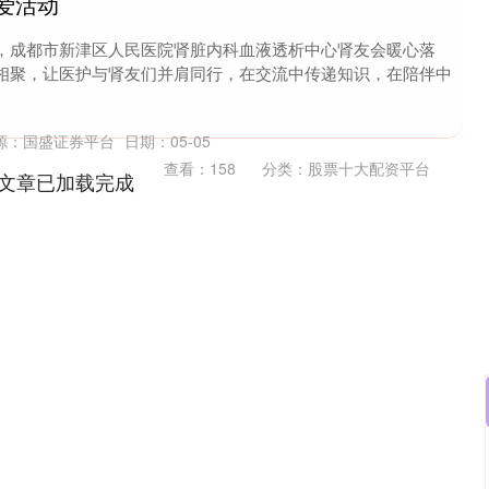
爱活动
，成都市新津区人民医院肾脏内科血液透析中心肾友会暖心落
相聚，让医护与肾友们并肩同行，在交流中传递知识，在陪伴中
源：国盛证券平台
日期：05-05
查看：
158
分类：
股票十大配资平台
文章已加载完成
沪深300
4651.31
0.24%
-6.85
-0.15%