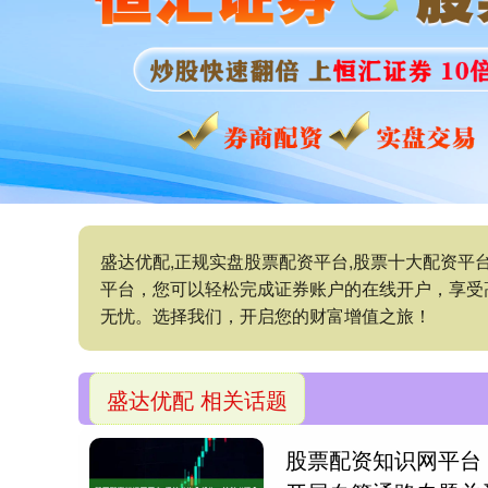
盛达优配,正规实盘股票配资平台,股票十大配资平
平台，您可以轻松完成证券账户的在线开户，享受
无忧。选择我们，开启您的财富增值之旅！
盛达优配 相关话题
股票配资知识网平台 保