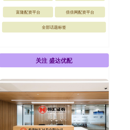
富隆配资平台
倍倍网配资平台
全部话题标签
关注 盛达优配