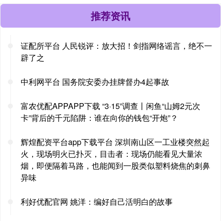
推荐资讯
证配所平台 人民锐评：放大招！剑指网络谣言，绝不一
辟了之
中利网平台 国务院安委办挂牌督办4起事故
富农优配APPAPP下载 “3·15”调查丨闲鱼“山姆2元次
卡”背后的千元陷阱：谁在向你的钱包“开炮”？
辉煌配资平台app下载平台 深圳南山区一工业楼突然起
火，现场明火已扑灭，目击者：现场仍能看见大量浓
烟，即便隔着马路，也能闻到一股类似塑料烧焦的刺鼻
异味
利好优配官网 姚洋：编好自己活明白的故事