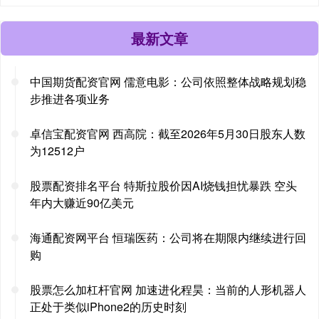
最新文章
中国期货配资官网 儒意电影：公司依照整体战略规划稳
步推进各项业务
卓信宝配资官网 西高院：截至2026年5月30日股东人数
为12512户
股票配资排名平台 特斯拉股价因AI烧钱担忧暴跌 空头
年内大赚近90亿美元
海通配资网平台 恒瑞医药：公司将在期限内继续进行回
购
股票怎么加杠杆官网 加速进化程昊：当前的人形机器人
正处于类似iPhone2的历史时刻