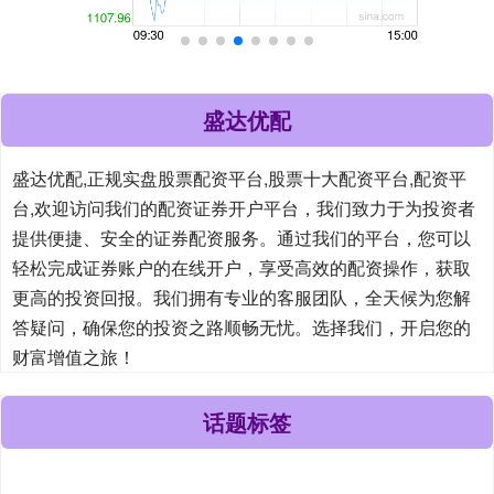
盛达优配
盛达优配,正规实盘股票配资平台,股票十大配资平台,配资平
台,欢迎访问我们的配资证券开户平台，我们致力于为投资者
提供便捷、安全的证券配资服务。通过我们的平台，您可以
轻松完成证券账户的在线开户，享受高效的配资操作，获取
更高的投资回报。我们拥有专业的客服团队，全天候为您解
答疑问，确保您的投资之路顺畅无忧。选择我们，开启您的
财富增值之旅！
话题标签