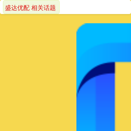
盛达优配 相关话题