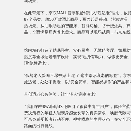
新场景。
在此背景下，京东MALL智享银龄馆引入“泛适老”理念，
87个品类、超50万款适老商品，覆盖‌起居移动、洗漱沐
活场景。从助眠助起的智能床、智能马桶、防干烧灶具、扫
品，全面满足居家养老需求。商品可以现场试用，与京东线
馆内精心打造了‌助眠卧室、安心厨房、无障碍客厅、如厕助
温度等全域适老细节设计，实现“起身有助力、做饭更安全
现“隐性适老”。
“低龄老人普遍不愿被贴上‘老了’这类暗示衰老的标签”，京
处适老，处处不提老，以“安全简单、智能易操作”的产品
首创适老心智体验，让年轻人“亲身变老”
‌ “我们的中医AI问诊区还吸引了很多中青年用户”，体验
费决策权的年轻人能亲身感受长辈的真实需求，唤醒代际同理
可亲身感受长者行动不便、视物模糊的生理状态；在安全环境下
路面的出行挑战。