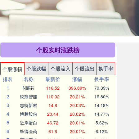
个股实时涨跌榜
个股跌幅
个股流入
个股流出
换手率
个股涨幅
排名
名称
最新价
涨幅
换手率
1
N展芯
116.52
396.89%
79.39%
2
锐翔智能
110.02
20.21%
16.80%
3
志特新材
14.8
20.03%
14.18%
4
博腾股份
20.44
20.02%
14.77%
5
近岸蛋白
46.72
20.01%
5.62%
6
毕得医药
61.6
20.01%
6.12%