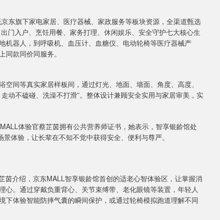
依托京东旗下家电家居、医疗器械、家政服务等板块资源，全渠道甄选‌
浴、出门入户、烹饪用餐、家务打理、休闲娱乐、安全守护‌七大核心生
地机器人，到呼吸机、血压计、血糖仪、电动轮椅等医疗器械产
上同款同价同服务。
浴空间‌等真实家居样板间，通过灯光、地面、墙面、角度、高度、
、走动不磕碰、洗澡不打滑”。整体设计兼顾安全实用与家居审美，实
东MALL体验官蔡芷茵拥有公共营养师证书，她表示，智享银龄馆处
和场景体验，让长辈在不知不觉中获得安全、便利与尊严。
官蔡芷茵介绍，京东MALL智享银龄馆首创的适老心智体验区，让掌握消
心‌。通过穿戴‌负重背心、关节束缚带、老化眼镜‌等装置，年轻人
体验‌智能防摔气囊‌的瞬间保护，或通过‌轮椅模拟跑道‌理解不同