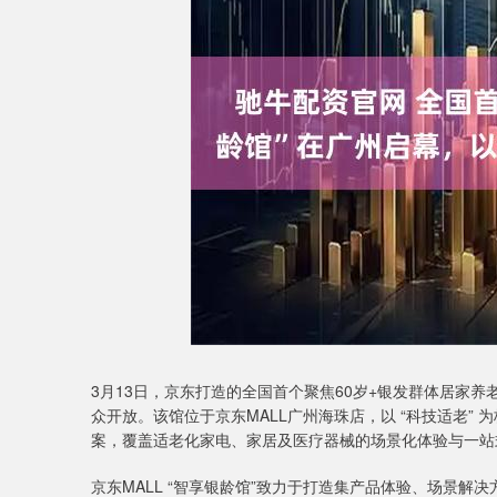
沪深300
4694.44
00.89
1.42%
43.13
0.
3月13日，京东打造的全国首个聚焦60岁+银发群体居家养老
众开放。该馆位于京东MALL广州海珠店，以 ‌“科技适老”
案，覆盖适老化家电、家居及医疗器械的场景化体验与一站
京东MALL “智享银龄馆”‌致力于打造集‌产品体验、场景