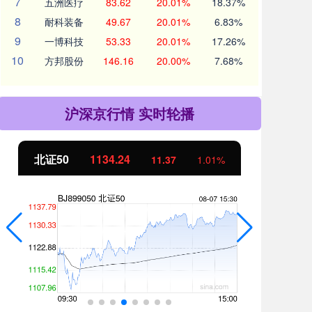
7
五洲医疗
83.62
20.01%
18.37%
8
耐科装备
49.67
20.01%
6.83%
9
一博科技
53.33
20.01%
17.26%
10
方邦股份
146.16
20.00%
7.68%
沪深京行情 实时轮播
创业板指
3563.12
基
47.56
1.35%