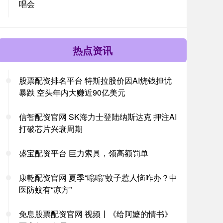
唱会
热点资讯
股票配资排名平台 特斯拉股价因AI烧钱担忧
暴跌 空头年内大赚近90亿美元
信智配资官网 SK海力士登陆纳斯达克 押注AI
打破芯片兴衰周期
盛宝配资平台 巨力索具，领高额罚单
康乾配资官网 夏季“嗡嗡”蚊子惹人恼咋办？中
医防蚊有“凉方”
免息股票配资官网 视频丨《给阿嬷的情书》